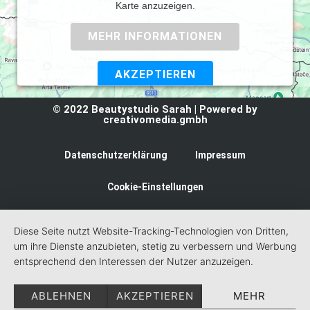
Karte anzuzeigen.
MEHR INFORMATIONEN
AKZEPTIEREN
Powered by
Usercentrics Consent Management Platform
© 2022 Beautystudio Sarah | Powered by
creativomedia.gmbh
Datenschutzerklärung
Impressum
Cookie-Einstellungen
Diese Seite nutzt Website-Tracking-Technologien von Dritten,
um ihre Dienste anzubieten, stetig zu verbessern und Werbung
entsprechend den Interessen der Nutzer anzuzeigen.
ABLEHNEN
AKZEPTIEREN
MEHR