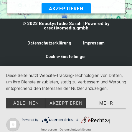
AKZEPTIEREN
Powered by
Usercentrics Consent Management Platform
© 2022 Beautystudio Sarah | Powered by
creativomedia.gmbh
Datenschutzerklärung
Impressum
Cookie-Einstellungen
Diese Seite nutzt Website-Tracking-Technologien von Dritten,
um ihre Dienste anzubieten, stetig zu verbessern und Werbung
entsprechend den Interessen der Nutzer anzuzeigen.
ABLEHNEN
AKZEPTIEREN
MEHR
Powered by
&
Impressum
|
Datenschutzerklärung