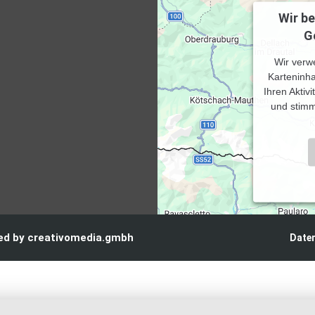
Wir b
G
Wir verw
Karteninha
Ihren Aktiv
und stimm
Powered 
red by creativomedia.gmbh
Date