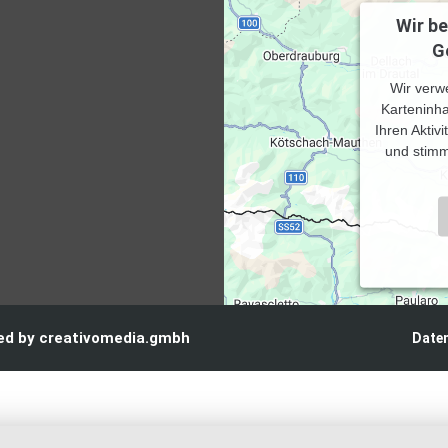
Wir b
G
Wir verw
Karteninha
Ihren Aktiv
und stimm
Powered 
red by creativomedia.gmbh
Date