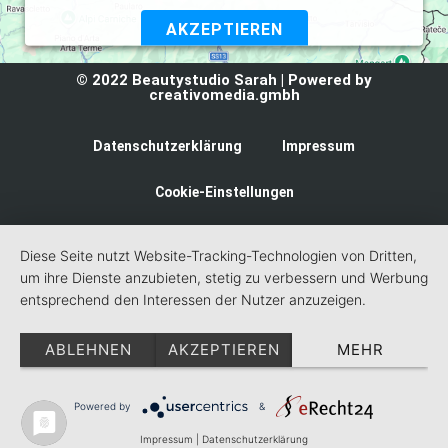
AKZEPTIEREN
Powered by
Usercentrics Consent Management Platform
© 2022 Beautystudio Sarah | Powered by
creativomedia.gmbh
Datenschutzerklärung
Impressum
Cookie-Einstellungen
Diese Seite nutzt Website-Tracking-Technologien von Dritten,
um ihre Dienste anzubieten, stetig zu verbessern und Werbung
entsprechend den Interessen der Nutzer anzuzeigen.
ABLEHNEN
AKZEPTIEREN
MEHR
Powered by
&
Impressum
|
Datenschutzerklärung