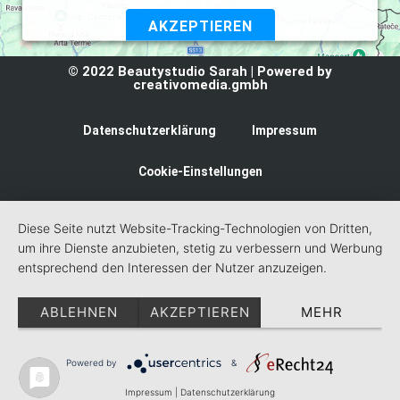
AKZEPTIEREN
Powered by
Usercentrics Consent Management Platform
© 2022 Beautystudio Sarah | Powered by
creativomedia.gmbh
Datenschutzerklärung
Impressum
Cookie-Einstellungen
Diese Seite nutzt Website-Tracking-Technologien von Dritten,
um ihre Dienste anzubieten, stetig zu verbessern und Werbung
entsprechend den Interessen der Nutzer anzuzeigen.
ABLEHNEN
AKZEPTIEREN
MEHR
Powered by
&
Impressum
|
Datenschutzerklärung