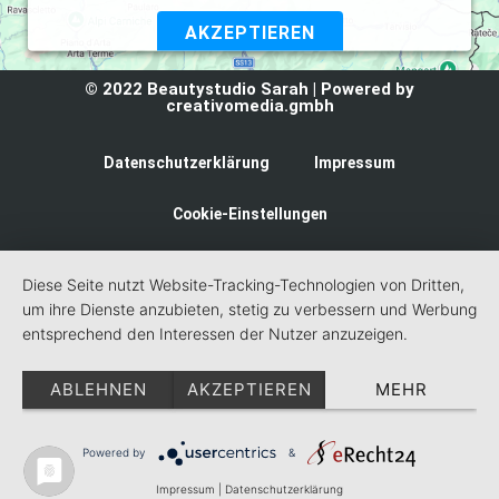
AKZEPTIEREN
Powered by
Usercentrics Consent Management Platform
© 2022 Beautystudio Sarah | Powered by
creativomedia.gmbh
Datenschutzerklärung
Impressum
Cookie-Einstellungen
Diese Seite nutzt Website-Tracking-Technologien von Dritten,
um ihre Dienste anzubieten, stetig zu verbessern und Werbung
entsprechend den Interessen der Nutzer anzuzeigen.
ABLEHNEN
AKZEPTIEREN
MEHR
Powered by
&
Impressum
|
Datenschutzerklärung